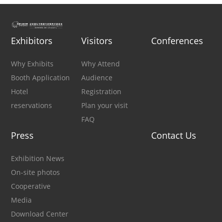
Exhibitors
Visitors
Conferences
Why Exhibits
Why Attend
Booth Application
Audience
Hotel
Registration
reservations
Plan your visit
FAQ
Press
Contact Us
Exhibition News
On-site photos
Cooperative
Media
Download Center