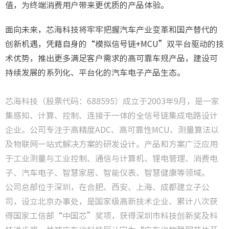
值，为终端消费用户带来更优质的产品体验。
面向未来，芯海科技将牢牢把握汽车产业变革和国产替代的
创新机遇，凭藉自身的“模拟信号链+MCU”双平台驱动的技
术优势，推出更多满足客户需求的高可靠车规产品，建设可
持续发展的系列化、平台化的汽车电子产品生态。
芯海科技（股票代码：688595）成立于2003年9月，是一家
集感知、计算、控制、连接于一体的全信号链集成电路设计
企业。公司专注于高精度ADC、高可靠性MCU、测量算法以
及物联网一站式解决方案的研发设计。产品和方案广泛应用
于工业测量与工业控制、通信与计算机、锂电管理、消费电
子、汽车电子、智慧家居、智能仪表、智慧健康等领域。
公司总部位于深圳，在合肥、西安、上海、成都建立子公
司，设立北京办事处，是国家级高新技术企业、累计八次获
得国家工信部“中国芯”奖项，获得深圳市科技创新奖及科