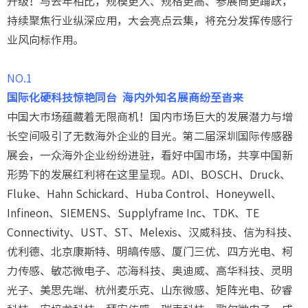
升级！与去年相比，规模更大、规格更高、参展商更踊跃，
持续聚焦行业纵深应用，大会亮点云集，将充分发挥传感行
业风向标作用。
NO.1
国际化硬科技惊艳同台
海内外知名展商纷至沓来
中国大市场蕴藏着无限商机！国内市场巨大的发展潜力与增
长空间吸引了无数海外企业的目光。第二届深圳国际传感器
展会，一众海外企业纷纷进驻，看好中国市场，共享中国新
形势下的发展红利将在这里呈现。ADI、BOSCH、Druck、
Fluke、Hahn Schickard、Huba Control、Honeywell、
Infineon、SIEMENS、Supplyframe Inc、TDK、TE
Connectivity、UST、ST、Melexis、汉威科技、信为科技、
优利德、北京康斯特、明皜传感、厦门三优、四方光电、柯
力传感、敏芯微电子、芯海科技、奥迪威、高华科技、灵明
光子、美思先端、杭州麦乐克、山东微感、矩阵光电、矽睿