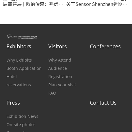
展商巡展 | 微纳传感：熟悉的环境感测解决方案供应商
关于Sensor Shenzhen延期举办的公告
Exhibitors
Visitors
Conferences
Why Exhibits
Why Attend
Booth Application
Audience
Hotel
Registration
reservations
Plan your visit
FAQ
Press
Contact Us
Exhibition News
On-site photos