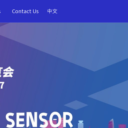
s
Contact Us
中文