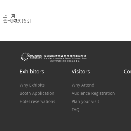
上一篇：
会刊购买指引
Exhibitors
Visitors
Co
Why Exhibits
Why Attend
Booth Application
Audience Registration
Hotel reservations
Plan your visit
FAQ