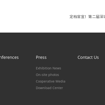
定档官宣！第二届深圳国
nferences
Press
Contact Us
Exhibition News
On-site photos
Cooperative Media
Download Center