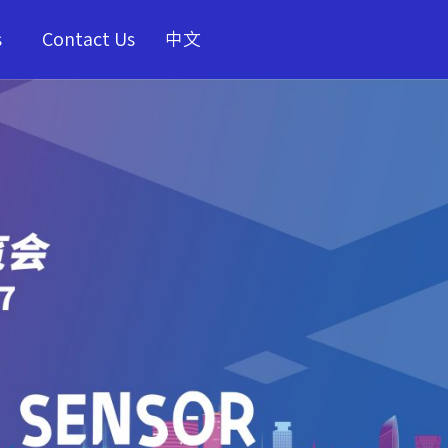
s
Contact Us
中文