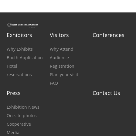
Exhibitors
Visitors
Conferences
Why Exhibits
Why Attend
Booth Application
Audience
Hotel
Registration
reservations
Plan your visit
FAQ
Press
Contact Us
Exhibition News
On-site photos
Cooperative
Media