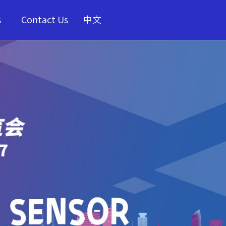
s
Contact Us
中文