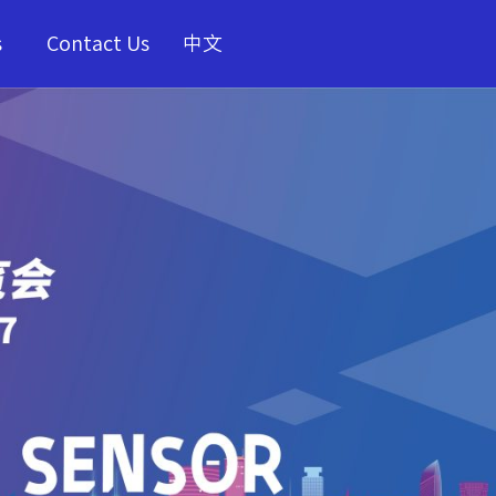
s
Contact Us
中文