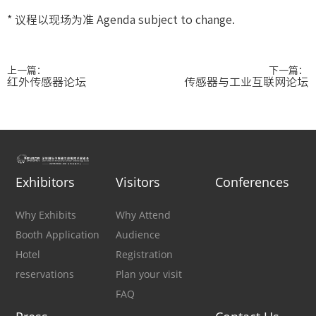
* 议程以现场为准 Agenda subject to change.
上一篇：
下一篇：
红外传感器论坛
传感器与工业互联网论坛
Exhibitors
Visitors
Conferences
Why Exhibits
Why Attend
Booth Application
Audience
Hotel
Registration
reservations
Plan your visit
FAQ