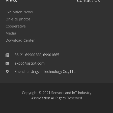
Press
Contact Us
Exhibition News
On-site photos
Cooperative
Media
Download Center
86-21-69900388, 69901665
expo@sistiot.com
Shenzhen Jingzhi Technology Co., Ltd.
Copyright © 2021 Sensors and IoT Industry
Association All Rights Reserved