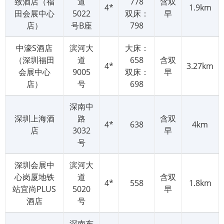
致酒店（福
道
778
含双
4*
1.9km
田会展中心
5022
双床：
早
店）
号B座
798
中濠S酒店
滨河大
大床：
（深圳福田
道
658
含双
4*
3.27km
会展中心
9005
双床：
早
店）
号
698
深南中
深圳上海酒
路
含双
4*
638
4km
店
3032
早
号
深圳会展中
滨河大
心岗厦地铁
道
含双
4*
558
1.8km
站宜尚PLUS
5020
早
酒店
号
深南东