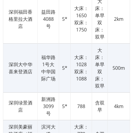
大
大床：
床：
深圳福田香
益田路
1650
单早
格里拉大酒
4088
5*
2km
双床：
双
店
号
1750
床：
双早
大
福华路
大床：
床：
深圳大中华
1号大
1028
单早
5*
500m
喜来登酒店
中华国
双床：
双
际广场
1088
床：
双早
新洲路
深圳绿景酒
含双
3099
5*
788
4km
店
早
号
深圳美豪丽
滨河大
大床：