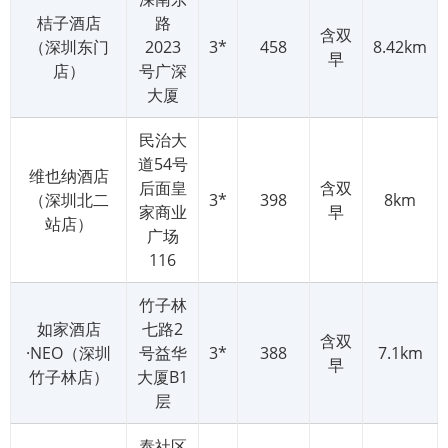
桔子酒店
路
含双
（深圳东门
2023
3*
458
8.42km
早
店）
号广深
大厦
民治大
道54号
维也纳酒店
后面皇
含双
（深圳北二
3*
398
8km
家商业
早
站店）
广场
116
竹子林
如家酒店
七路2
含双
·NEO（深圳
号益华
3*
388
7.1km
早
竹子林店）
大厦B1
层
泰社区