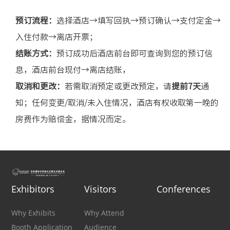
预订流程：
选择酒店→填写回执→预订确认→支付定金→
入住付款→离店开票；
结账方式：
预订成功后酒店前台即可查询到您的预订信
息，酒店前台现付→离店结账，
取消和更改：
若需取消预定或更改预定，请
提前7天
通
知；任何变更/取消/未入住情况，酒店有权收取第一晚的
房费作为赔偿金，据情况而定。
Exhibitors
Visitors
Conferences
Why Exhibits
Why Attend
Booth Application
Audience