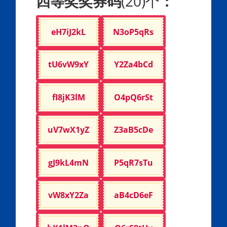
四等奖奖券码
(20)个
：
eH7iJ2kL
N3oP5qRs
tU6vW9xY
Y2Za4bCd
fI8jK3lM
O4pQ6rSt
uV7wX1yZ
Z3aB5cDe
gJ9kL4mN
P5qR7sTu
vW8xY2Za
aB4cD6eF