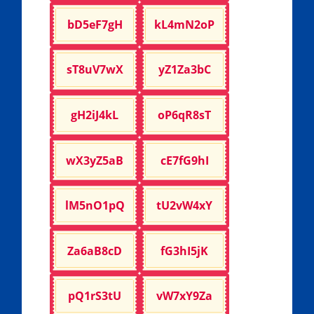
bD5eF7gH
kL4mN2oP
sT8uV7wX
yZ1Za3bC
gH2iJ4kL
oP6qR8sT
wX3yZ5aB
cE7fG9hI
lM5nO1pQ
tU2vW4xY
Za6aB8cD
fG3hI5jK
pQ1rS3tU
vW7xY9Za