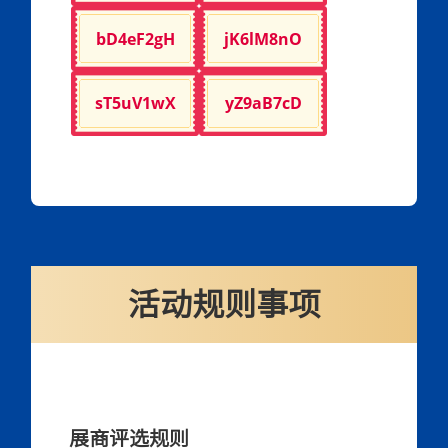
bD4eF2gH
jK6lM8nO
sT5uV1wX
yZ9aB7cD
活动规则事项
展商评选规则