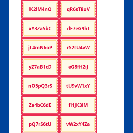
iK2lM4nO
qR6sT8uV
xY3Za5bC
dF7eG9hI
jL4mN6oP
rS2tU4vW
yZ7aB1cD
eG8fH2iJ
nO5pQ3rS
tU9vW1xY
Za4bC6dE
fI1jK3lM
pQ7rS6tU
vW2xY4Za