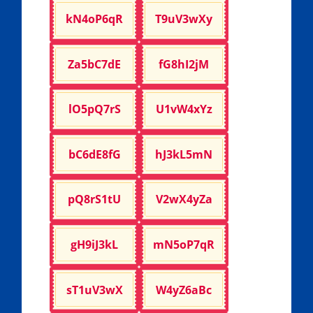
kN4oP6qR
T9uV3wXy
Za5bC7dE
fG8hI2jM
lO5pQ7rS
U1vW4xYz
bC6dE8fG
hJ3kL5mN
pQ8rS1tU
V2wX4yZa
gH9iJ3kL
mN5oP7qR
sT1uV3wX
W4yZ6aBc