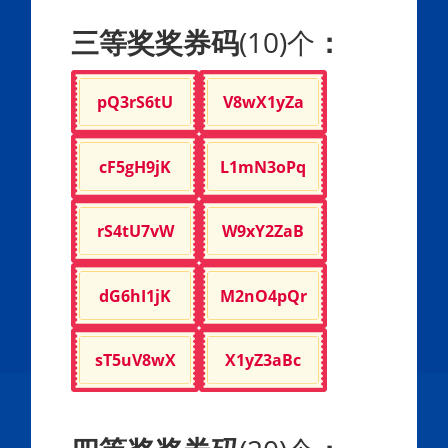
三等奖奖券码
(10)个
：
pQ3rS6tU
V8wX1yZa
cF5gH9jK
L1mN3oPq
rS4tU7vW
W9xY2ZaB
dG6hI1jK
M2nO4pQr
sT5uV8wX
X1yZ3aBc