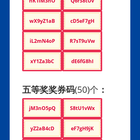
hK1lM3nO
Q6rS8tUv
wX9yZ1aB
cD5eF7gH
iL2mN4oP
R7sT9uVw
xY1Za3bC
dE6fG8hI
五等奖奖券码
(50)个
：
jM3nO5pQ
S8tU1vWx
yZ2aB4cD
eF7gH9jK